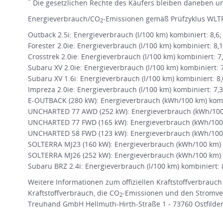
*
Die gesetzlichen Rechte des Käufers bleiben daneben une
Energieverbrauch/CO
-Emissionen gemäß Prüfzyklus WLTP
2
Outback 2.5i: Energieverbrauch (l/100 km) kombiniert: 8,6
Forester 2.0ie: Energieverbrauch (l/100 km) kombiniert: 8,
Crosstrek 2.0ie: Energieverbrauch (l/100 km) kombiniert: 7
Subaru XV 2.0ie: Energieverbrauch (l/100 km) kombiniert: 
Subaru XV 1.6i: Energieverbrauch (l/100 km) kombiniert: 8
Impreza 2.0ie: Energieverbrauch (l/100 km) kombiniert: 7,
E-OUTBACK (280 kW): Energieverbrauch (kWh/100 km) kombi
UNCHARTED 77 AWD (252 kW): Energieverbrauch (kWh/100 k
UNCHARTED 77 FWD (165 kW): Energieverbrauch (kWh/100 
UNCHARTED 58 FWD (123 kW): Energieverbrauch (kWh/100 
SOLTERRA MJ23 (160 kW): Energieverbrauch (kWh/100 km) k
SOLTERRA MJ26 (252 kW): Energieverbrauch (kWh/100 km) k
Subaru BRZ 2.4i: Energieverbrauch (l/100 km) kombiniert: 
Weitere Informationen zum offiziellen Kraftstoffverbrauch
Kraftstoffverbrauch, die CO
-Emissionen und den Stromve
2
Treuhand GmbH Hellmuth-Hirth-Straße 1 - 73760 Ostfildern 