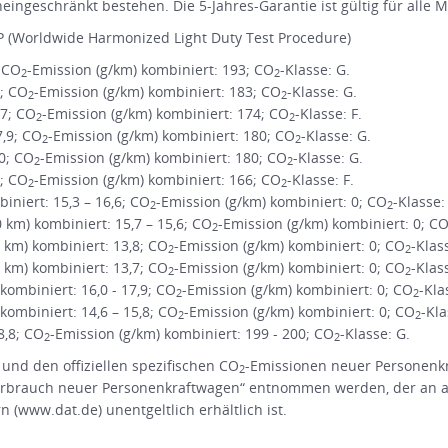
ingeschränkt bestehen. Die 5-Jahres-Garantie ist gültig für alle 
 (Worldwide Harmonized Light Duty Test Procedure)
; CO
-Emission (g/km) kombiniert: 193; CO
-Klasse: G.
2
2
1; CO
-Emission (g/km) kombiniert: 183; CO
-Klasse: G.
2
2
,7; CO
-Emission (g/km) kombiniert: 174; CO
-Klasse: F.
2
2
7,9; CO
-Emission (g/km) kombiniert: 180; CO
-Klasse: G.
2
2
,0; CO
-Emission (g/km) kombiniert: 180; CO
-Klasse: G.
2
2
3; CO
-Emission (g/km) kombiniert: 166; CO
-Klasse: F.
2
2
niert: 15,3 – 16,6; CO
-Emission (g/km) kombiniert: 0; CO
-Klasse:
2
2
m) kombiniert: 15,7 – 15,6; CO
-Emission (g/km) kombiniert: 0; C
2
km) kombiniert: 13,8; CO
-Emission (g/km) kombiniert: 0; CO
-Klas
2
2
km) kombiniert: 13,7; CO
-Emission (g/km) kombiniert: 0; CO
-Klas
2
2
ombiniert: 16,0 - 17,9; CO
-Emission (g/km) kombiniert: 0; CO
-Kla
2
2
ombiniert: 14,6 – 15,8; CO
-Emission (g/km) kombiniert: 0; CO
-Kla
2
2
8,8; CO
-Emission (g/km) kombiniert: 199 - 200; CO
-Klasse: G.
2
2
 und den offiziellen spezifischen CO
-Emissionen neuer Personenk
2
rbrauch neuer Personenkraftwagen“ entnommen werden, der an all
(www.dat.de) unentgeltlich erhältlich ist.