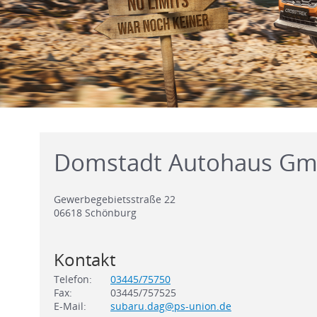
Domstadt Autohaus G
Gewerbegebietsstraße 22
06618
Schönburg
Kontakt
Telefon:
03445/75750
Fax:
03445/757525
E-Mail:
subaru.dag@ps-union.de