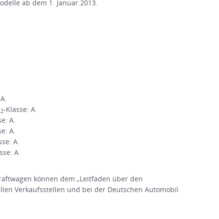
Modelle ab dem 1. Januar 2013.
 A.
O
-Klasse: A.
2
se: A.
se: A.
sse: A.
sse: A.
raftwagen können dem „Leitfaden über den
en Verkaufsstellen und bei der Deutschen Automobil