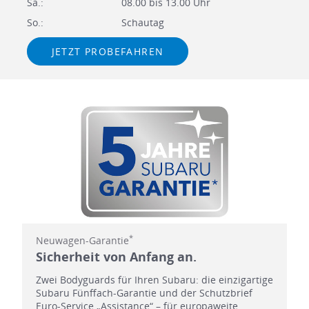
Sa.:
08.00 bis 13.00 Uhr
So.:
Schautag
JETZT PROBEFAHREN
*
Neuwagen-Garantie
Sicherheit von Anfang an.
Zwei Bodyguards für Ihren Subaru: die einzigartige
Subaru Fünffach-Garantie und der Schutzbrief
Euro-Service „Assistance“ – für europaweite