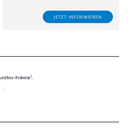
JETZT INFORMIEREN
1
utdōor-Prämie
.
! …