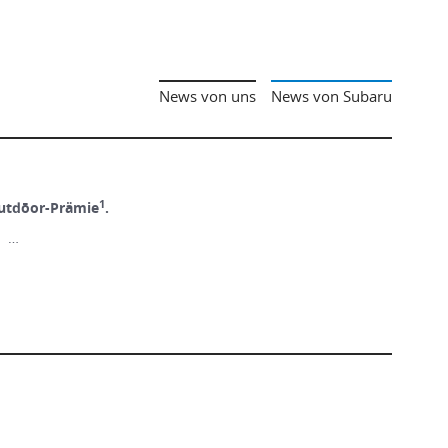
News von uns
News von Subaru
1
utdōor-Prämie
.
! …