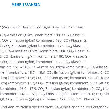
MEHR
ERFAHREN
 (Worldwide Harmonized Light Duty Test Procedure)
; CO
-Emission (g/km) kombiniert: 193; CO
-Klasse: G.
2
2
1; CO
-Emission (g/km) kombiniert: 183; CO
-Klasse: G.
2
2
,7; CO
-Emission (g/km) kombiniert: 174; CO
-Klasse: F.
2
2
7,9; CO
-Emission (g/km) kombiniert: 180; CO
-Klasse: G.
2
2
,0; CO
-Emission (g/km) kombiniert: 180; CO
-Klasse: G.
2
2
3; CO
-Emission (g/km) kombiniert: 166; CO
-Klasse: F.
2
2
niert: 15,3 – 16,6; CO
-Emission (g/km) kombiniert: 0; CO
-Klasse:
2
2
m) kombiniert: 15,7 – 15,6; CO
-Emission (g/km) kombiniert: 0; C
2
km) kombiniert: 13,8; CO
-Emission (g/km) kombiniert: 0; CO
-Klas
2
2
km) kombiniert: 13,7; CO
-Emission (g/km) kombiniert: 0; CO
-Klas
2
2
ombiniert: 16,0 - 17,9; CO
-Emission (g/km) kombiniert: 0; CO
-Kla
2
2
ombiniert: 14,6 – 15,8; CO
-Emission (g/km) kombiniert: 0; CO
-Kla
2
2
8,8; CO
-Emission (g/km) kombiniert: 199 - 200; CO
-Klasse: G.
2
2
 und den offiziellen spezifischen CO
-Emissionen neuer Personenk
2