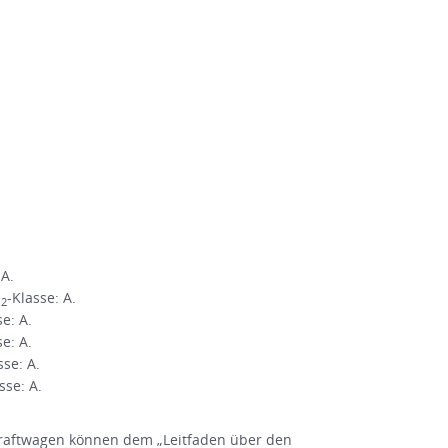
 A.
O
-Klasse: A.
2
se: A.
se: A.
sse: A.
sse: A.
raftwagen können dem „Leitfaden über den